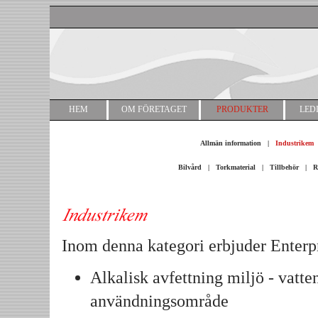
HEM
OM FÖRETAGET
PRODUKTER
LED
Allmän information
|
Industrikem
Bilvård
|
Torkmaterial
|
Tillbehör
|
R
Inom denna kategori erbjuder Enterpr
Alkalisk avfettning miljö - vatt
användningsområde