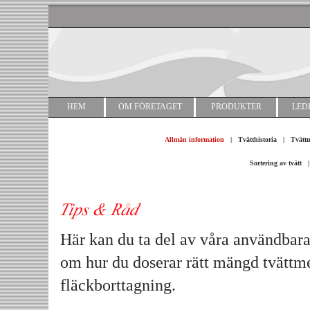
HEM
OM FÖRETAGET
PRODUKTER
LED
Allmän information
|
Tvätthistoria
|
Tvättm
Sortering av tvätt
Här kan du ta del av våra användbara 
om hur du doserar rätt mängd tvättme
fläckborttagning.