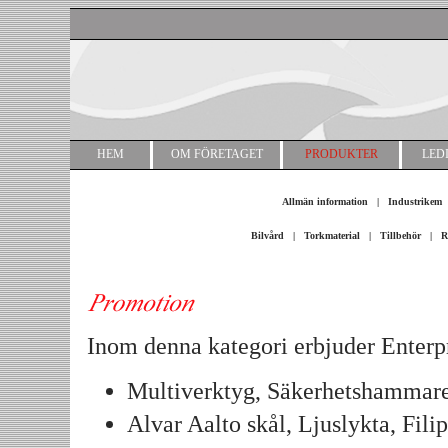
HEM
OM FÖRETAGET
PRODUKTER
LED
Allmän information
|
Industrikem
Bilvård
|
Torkmaterial
|
Tillbehör
|
R
Inom denna kategori erbjuder Enterpr
Multiverktyg, Säkerhetshammar
Alvar Aalto skål, Ljuslykta, Fil